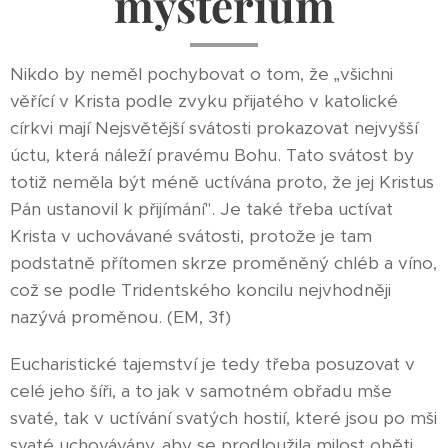
mysterium
Nikdo by neměl pochybovat o tom, že „všichni
věřící v Krista podle zvyku přijatého v katolické
církvi mají Nejsvětější svátosti prokazovat nejvyšší
úctu, která náleží pravému Bohu. Tato svátost by
totiž neměla být méně uctívána proto, že jej Kristus
Pán ustanovil k přijímání". Je také třeba uctívat
Krista v uchovávané svátosti, protože je tam
podstatně přítomen skrze proměněný chléb a víno,
což se podle Tridentského koncilu nejvhodněji
nazývá proměnou. (EM, 3f)
Eucharistické tajemství je tedy třeba posuzovat v
celé jeho šíři, a to jak v samotném obřadu mše
svaté, tak v uctívání svatých hostií, které jsou po mši
svaté uchovávány, aby se prodloužila milost oběti.