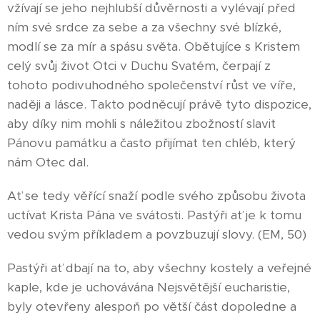
vžívají se jeho nejhlubší důvěrnosti a vylévají před
ním své srdce za sebe a za všechny své blízké,
modlí se za mír a spásu světa. Obětujíce s Kristem
celý svůj život Otci v Duchu Svatém, čerpají z
tohoto podivuhodného společenství růst ve víře,
naději a lásce. Takto podněcují právě tyto dispozice,
aby díky nim mohli s náležitou zbožností slavit
Pánovu památku a často přijímat ten chléb, který
nám Otec dal.
Ať se tedy věřící snaží podle svého způsobu života
uctívat Krista Pána ve svátosti. Pastýři ať je k tomu
vedou svým příkladem a povzbuzují slovy. (EM, 50)
Pastýři ať dbají na to, aby všechny kostely a veřejné
kaple, kde je uchovávána Nejsvětější eucharistie,
byly otevřeny alespoň po větší část dopoledne a