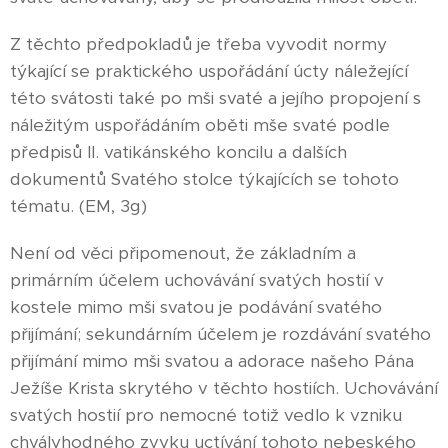
Z těchto předpokladů je třeba vyvodit normy
týkající se praktického uspořádání úcty náležející
této svátosti také po mši svaté a jejího propojení s
náležitým uspořádáním oběti mše svaté podle
předpisů II. vatikánského koncilu a dalších
dokumentů Svatého stolce týkajících se tohoto
tématu. (EM, 3g)
Není od věci připomenout, že základním a
primárním účelem uchovávání svatých hostií v
kostele mimo mši svatou je podávání svatého
přijímání; sekundárním účelem je rozdávání svatého
přijímání mimo mši svatou a adorace našeho Pána
Ježíše Krista skrytého v těchto hostiích. Uchovávání
svatých hostií pro nemocné totiž vedlo k vzniku
chvályhodného zvyku uctívání tohoto nebeského