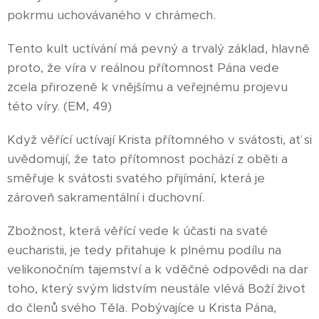
pokrmu uchovávaného v chrámech.
Tento kult uctívání má pevný a trvalý základ, hlavně
proto, že víra v reálnou přítomnost Pána vede
zcela přirozeně k vnějšímu a veřejnému projevu
této víry. (EM, 49)
Když věřící uctívají Krista přítomného v svátosti, ať si
uvědomují, že tato přítomnost pochází z oběti a
směřuje k svátosti svatého přijímání, která je
zároveň sakramentální i duchovní.
Zbožnost, která věřící vede k účasti na svaté
eucharistii, je tedy přitahuje k plnému podílu na
velikonočním tajemství a k vděčné odpovědi na dar
toho, který svým lidstvím neustále vlévá Boží život
do členů svého Těla. Pobývajíce u Krista Pána,