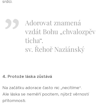
srdci.
Adorovat znamená
vzdát Bohu „chvalozpěv
ticha“.
sv. Řehoř Naziánský
4. Protože láska zůstává
Na začátku adorace často nic „necítíme“.
Ale láska se neměří pocitem, nýbrž věrností
přítomnosti.