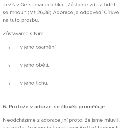
Ježíš v Getsemanech říká: „Zůstaňte zde a bděte
se mnou.“ (Mt 26,38) Adorace je odpovědí Církve
na tuto prosbu.
Zůstáváme s Ním:
v jeho osamění,
v jeho oběti,
v jeho tichu.
6. Protože v adoraci se člověk proměňuje
Neodcházíme z adorace jiní proto, že jsme mluvili,
ale proto, že jsme byli vystaveni Boží přítomnosti.