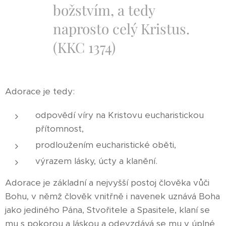
božstvím, a tedy
naprosto celý Kristus.
(KKC 1374)
Adorace je tedy:
odpovědí víry na Kristovu eucharistickou
přítomnost,
prodloužením eucharistické oběti,
výrazem lásky, úcty a klanění.
Adorace je základní a nejvyšší postoj člověka vůči
Bohu, v němž člověk vnitřně i navenek uznává Boha
jako jediného Pána, Stvořitele a Spasitele, klaní se
mu s pokorou a láskou a odevzdává se mu v úplné