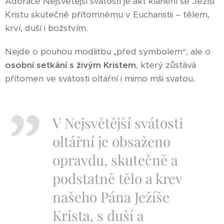
Adorace Nejsvětější svátosti je akt klanění se Ježíši
Kristu skutečně přítomnému v Eucharistii – tělem,
krví, duší i božstvím.
Nejde o pouhou modlitbu „před symbolem“, ale o
osobní setkání s živým Kristem
, který zůstává
přítomen ve svátosti oltářní i mimo mši svatou.
V Nejsvětější svátosti
oltářní je obsaženo
opravdu, skutečně a
podstatně tělo a krev
našeho Pána Ježíše
Krista, s duší a