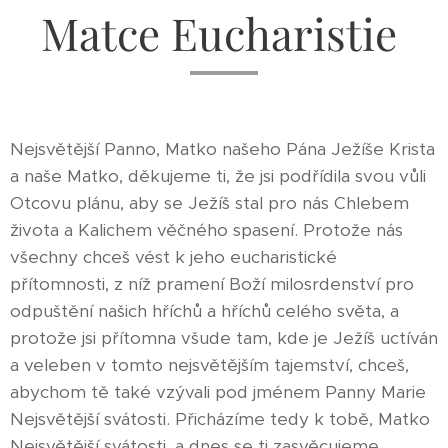
Matce Eucharistie
Nejsvětější Panno, Matko našeho Pána Ježíše Krista
a naše Matko, děkujeme ti, že jsi podřídila svou vůli
Otcovu plánu, aby se Ježíš stal pro nás Chlebem
života a Kalichem věčného spasení. Protože nás
všechny chceš vést k jeho eucharistické
přítomnosti, z níž pramení Boží milosrdenství pro
odpuštění našich hříchů a hříchů celého světa, a
protože jsi přítomna všude tam, kde je Ježíš uctíván
a veleben v tomto nejsvětějším tajemství, chceš,
abychom tě také vzývali pod jménem Panny Marie
Nejsvětější svátosti. Přicházíme tedy k tobě, Matko
Nejsvětější svátosti, a dnes se ti zasvěcujeme,