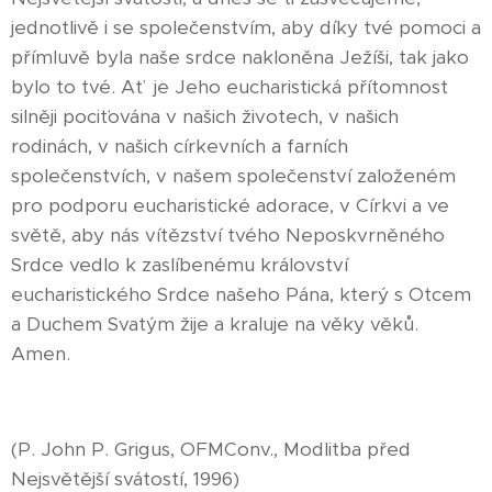
jednotlivě i se společenstvím, aby díky tvé pomoci a
přímluvě byla naše srdce nakloněna Ježíši, tak jako
bylo to tvé. Ať je Jeho eucharistická přítomnost
silněji pociťována v našich životech, v našich
rodinách, v našich církevních a farních
společenstvích, v našem společenství založeném
pro podporu eucharistické adorace, v Církvi a ve
světě, aby nás vítězství tvého Neposkvrněného
Srdce vedlo k zaslíbenému království
eucharistického Srdce našeho Pána, který s Otcem
a Duchem Svatým žije a kraluje na věky věků.
Amen.
(P. John P. Grigus, OFMConv., Modlitba před
Nejsvětější svátostí, 1996)