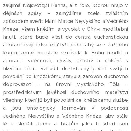
zaujímá Nejsvětější Panna, a z role, kterou hraje v
dějinách spásy – zamýšlíme zcela zvláštním
způsobem svěřit Marii, Matce Nejvyššího a Věčného
Kněze, všem kněžím, a vyvolat v Církvi modlitební
hnutí, které bude klást do centra eucharistickou
adoraci trvající dvacet čtyři hodin, aby se z každého
koutu země neustále vznášela k Bohu modlitba
adorace, vděčnosti, chvály, prosby a pokání, s
hlavním cílem vzbudit dostatečný počet svatých
povolání ke kněžskému stavu a zároveň duchovně
doprovázet – na úrovni Mystického Těla –
prostřednictvím jakéhosi duchovního mateřství
všechny, kteří již byli povoláni ke kněžskému službě
a jsou ontologicky formováni k podobnosti
Jediného Nejvyššího a Věčného Kněze, aby stále
lépe sloužili Jemu a bratům jako ti, kteří jsou