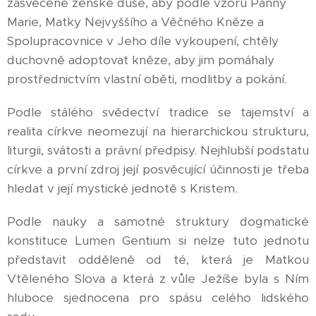
zasvěcené ženské duše, aby podle vzoru Panny
Marie, Matky Nejvyššího a Věčného Kněze a
Spolupracovnice v Jeho díle vykoupení, chtěly
duchovně adoptovat kněze, aby jim pomáhaly
prostřednictvím vlastní oběti, modlitby a pokání.
Podle stálého svědectví tradice se tajemství a
realita církve neomezují na hierarchickou strukturu,
liturgii, svátosti a právní předpisy. Nejhlubší podstatu
církve a první zdroj její posvěcující účinnosti je třeba
hledat v její mystické jednotě s Kristem.
Podle nauky a samotné struktury dogmatické
konstituce Lumen Gentium si nelze tuto jednotu
představit odděleně od té, která je Matkou
Vtěleného Slova a která z vůle Ježíše byla s Ním
hluboce sjednocena pro spásu celého lidského