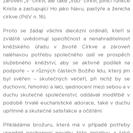
zároveň „v“ církvi, ale také „vůči“ církvi, plnící funkce
Krista a zastupující Ho jako hlavu, pastýře a ženicha
církve (PdV n. 16).
Proto se žádají všichni diecézní ordináři, kteří si
zvláště uvědomují specifičnost a nenahraditelnost
kněžského úřadu v životě Církve a zároveň
naléhavou potřebu společného úsilí ve prospěch
služebného kněžství, aby se aktivně podíleli na
podpoře – v různých částech Božího lidu, který jim
byl svěřen – skutečných večeří, při nichž by se
duchovní, řeholníci a laici, sjednocení mezi sebou a v
duchu skutečné společenství, oddávali modlitbě v
podobě trvalé eucharistické adorace, také v duchu
upřímné a skutečné satisfakce a očištění.
Přikládáme brožuru, která má v případě potřeby
usnadnit pochopení povahy této iniciativy, a také