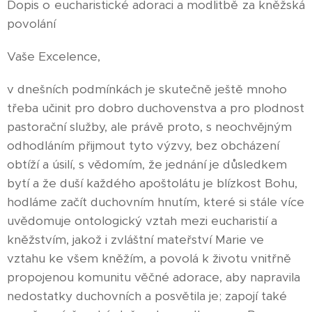
Dopis o eucharistické adoraci a modlitbě za kněžská
povolání
Vaše Excelence,
v dnešních podmínkách je skutečně ještě mnoho
třeba učinit pro dobro duchovenstva a pro plodnost
pastorační služby, ale právě proto, s neochvějným
odhodláním přijmout tyto výzvy, bez obcházení
obtíží a úsilí, s vědomím, že jednání je důsledkem
bytí a že duší každého apoštolátu je blízkost Bohu,
hodláme začít duchovním hnutím, které si stále více
uvědomuje ontologický vztah mezi eucharistií a
kněžstvím, jakož i zvláštní mateřství Marie ve
vztahu ke všem kněžím, a povolá k životu vnitřně
propojenou komunitu věčné adorace, aby napravila
nedostatky duchovních a posvětila je; zapojí také