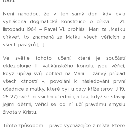
rodu.
Není náhodou, že v ten samý den, kdy byla
vyhlášena dogmatická konstituce o církvi – 21.
listopadu 1964 – Pavel VI. prohlásil Marii za „Matku
církve“, to znamená za Matku všech věřících a
všech pastýřů […].
Ve světle tohoto učení, které je součástí
ekleziologie II. vatikánského koncilu, jsou věřící,
když upírají svůj pohled na Marii – zářivý příklad
všech ctností –, povoláni k následování první
učednice a matky, které byli u paty kříže (srov. J 19,
25-27) svěřeni všichni učedníci; a tak, když se stávají
jejími dětmi, věřící se od ní učí pravému smyslu
života v Kristu.
Tímto způsobem – právě vycházejíce z místa, které